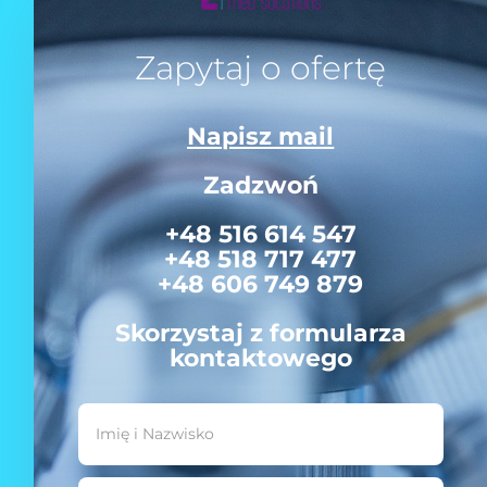
Zapytaj o ofertę
Napisz mail
Zadzwoń
+48 516 614 547
+48 518 717 477
+48 606 749 879
Skorzystaj z formularza
kontaktowego